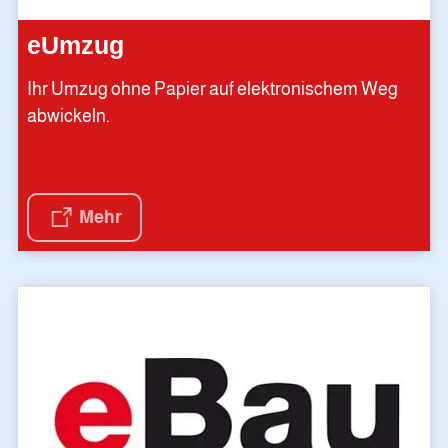
eUmzug
Ihr Umzug ohne Papier auf elektronischem Weg
abwickeln.
Mehr