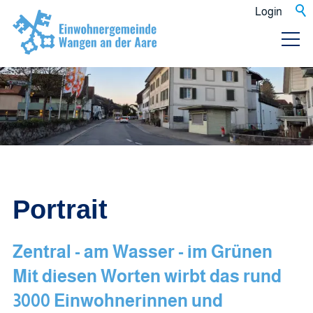
Login
Portrait
Zentral - am Wasser - im Grünen
Mit diesen Worten wirbt das rund
3000 Einwohnerinnen und