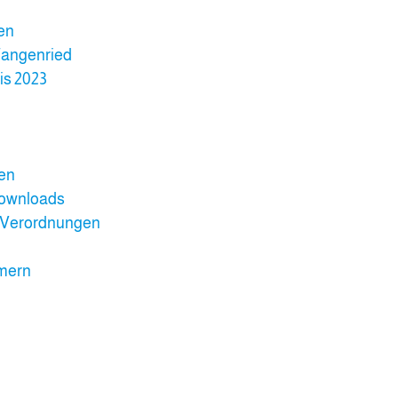
len
angenried
is 2023
gen
Downloads
 Verordnungen
mern