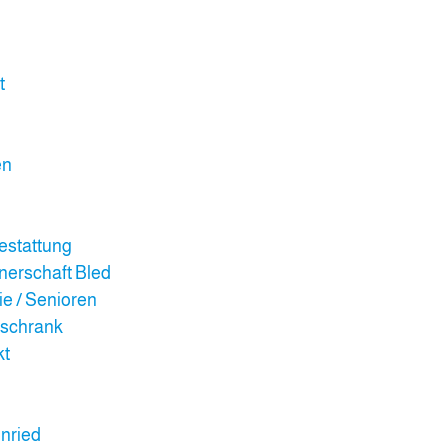
t
en
n
estattung
erschaft Bled
ie / Senioren
rschrank
kt
nried