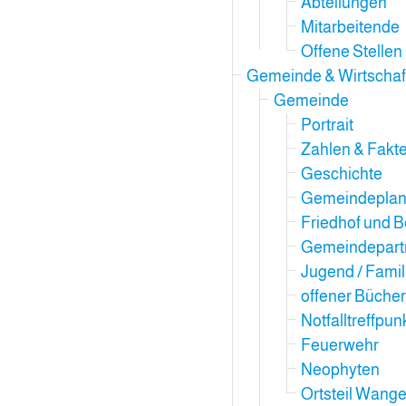
Abteilungen
Mitarbeitende
Offene Stellen
Gemeinde & Wirtschaf
Gemeinde
Portrait
Zahlen & Fakt
Geschichte
Gemeindepla
Friedhof und B
Gemeindepartn
Jugend / Famil
offener Büche
Notfalltreffpun
Feuerwehr
Neophyten
Ortsteil Wange