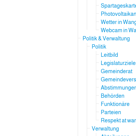
Spartageskar
Photovoltaika
Wetter in Wan
Webcam in Wa
Politik & Verwaltung
Politik
Leitbild
Legislaturziele
Gemeinderat
Gemeindever
Abstimmungen
Behörden
Funktionäre
Parteien
Respekt at wa
Verwaltung