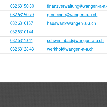
032 631 50 80
finanzverwaltung@wangen-a-a.
032 631 50 70
gemeinde@wangen-a-a.ch
032 631 01 57
hauswart@wangen-a-a.ch
032 631 01 44
032 631 10 41
schwimmbad@wangen-a-a.ch
032 631 28 43
werkhof@wangen-a-a.ch