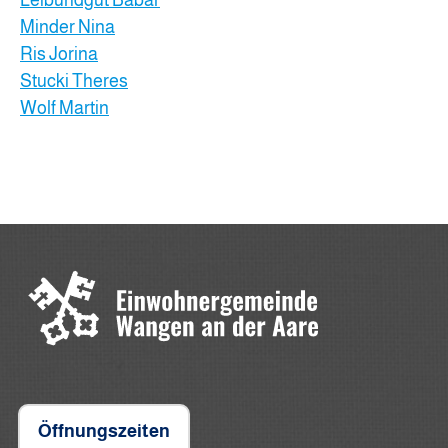
Leibundgut Babar
Minder Nina
Ris Jorina
Stucki Theres
Wolf Martin
Öffnungszeiten