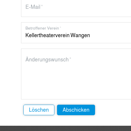
E-Mail
*
Betroffener Verein
*
Änderungswunsch
*
Löschen
Abschicken