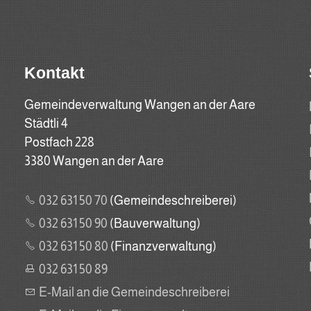
Kontakt
Gemeindeverwaltung Wangen an der Aare
Städtli 4
Postfach 228
3380 Wangen an der Aare
032 631 50 70
(Gemeindeschreiberei)
032 631 50 90
(Bauverwaltung)
032 631 50 80
(Finanzverwaltung)
032 631 50 89
E-Mail an die Gemeindeschreiberei