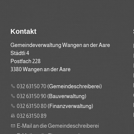
Kontakt
Gemeindeverwaltung Wangen an der Aare
Städtli 4
Postfach 228
3380 Wangen an der Aare
032 631 50 70
(Gemeindeschreiberei)
032 631 50 90
(Bauverwaltung)
032 631 50 80
(Finanzverwaltung)
032 631 50 89
E-Mail an die Gemeindeschreiberei