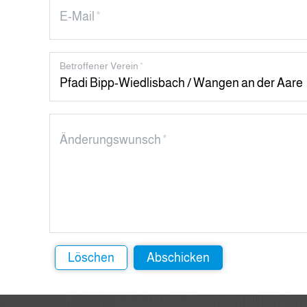
E-Mail
*
Betroffener Verein
*
Änderungswunsch
*
Löschen
Abschicken