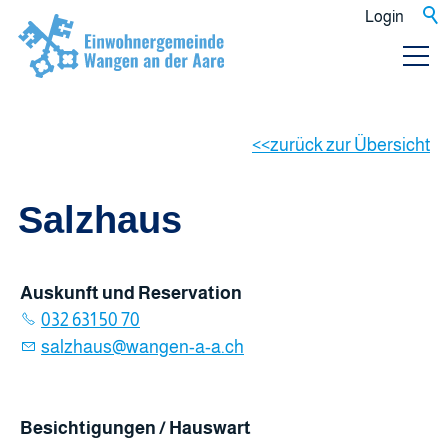
Login
zurück zur Übersicht
Salzhaus
Auskunft und Reservation
032 631 50 70
s
lzh
s
w
ng
n-
-
ch
Besichtigungen / Hauswart